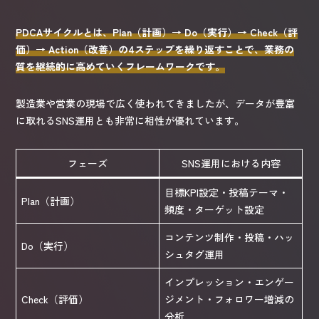
PDCAサイクルとは、Plan（計画）→ Do（実行）→ Check（評
価）→ Action（改善）の4ステップを繰り返すことで、業務の
質を継続的に高めていくフレームワークです。
製造業や営業の現場で広く使われてきましたが、データが豊富
に取れるSNS運用とも非常に相性が優れています。
フェーズ
SNS運用における内容
目標KPI設定・投稿テーマ・
Plan（計画）
頻度・ターゲット設定
コンテンツ制作・投稿・ハッ
Do（実行）
シュタグ運用
インプレッション・エンゲー
Check（評価）
ジメント・フォロワー増減の
分析