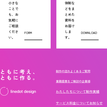
小さな
体制な
ことで
どをま
も、お
とめた
気軽に
資料を
ご相談
お届け
くださ
しま
FORM
DOWNLOAD
い。
す。
ともに考え、
制作の流れ
よくあるご質問
ともに作る。
業務提携をご検討の企業様
わたしたちについて
制作実績
サービス
料金について
お知らせ