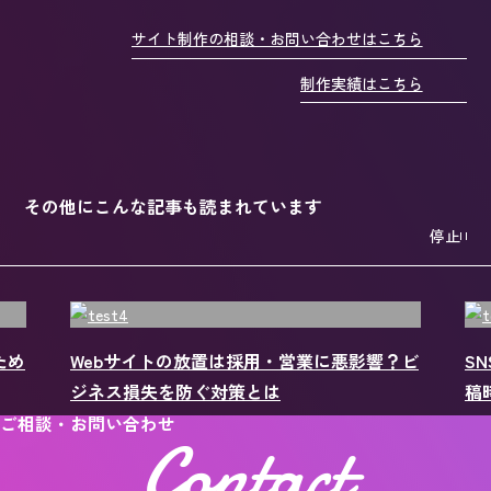
サイト制作の相談・お問い合わせはこちら
制作実績はこちら
その他にこんな記事も読まれています
停止
？ビ
SNS投稿の最適な時間帯は？成果を高める投
S
稿時間の分析方法を解説
In
ご相談・お問い合わせ
Contact