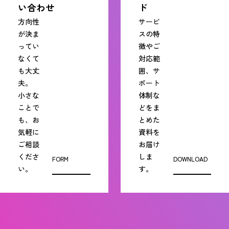
い合わせ
ド
方向性
サービ
が決ま
スの特
ってい
徴やご
なくて
対応範
も大丈
囲、サ
夫。
ポート
小さな
体制な
ことで
どをま
も、お
とめた
気軽に
資料を
ご相談
お届け
くださ
しま
FORM
DOWNLOAD
い。
す。