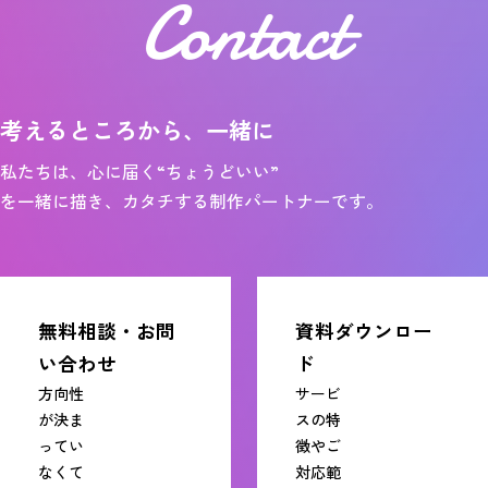
Contact
考えるところから、一緒に
私たちは、心に届く“ちょうどいい”
を一緒に描き、カタチする制作パートナーです。
無料相談・お問
資料ダウンロー
い合わせ
ド
方向性
サービ
が決ま
スの特
ってい
徴やご
なくて
対応範