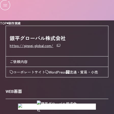
TOP
制作実績
銀平グローバル株式会社
https://ginpei-global.com/
ご依頼内容
コーポレートサイト
WordPress
流通・貿易・小売
WEB画面