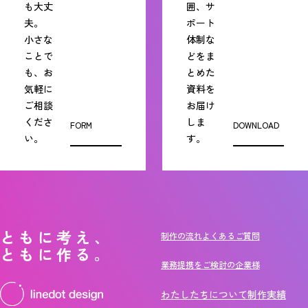
も大丈
囲、サ
夫。
ポート
小さな
体制な
ことで
どをま
も、お
とめた
気軽に
資料を
ご相談
お届け
くださ
しま
FORM
DOWNLOAD
い。
す。
ともに考え、
制作の流れ
よくあるご質問
ともに作る。
業務提携をご検討の企業様
わたしたちについて
制作実績