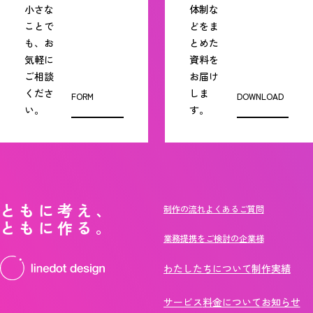
小さな
体制な
ことで
どをま
も、お
とめた
気軽に
資料を
ご相談
お届け
くださ
しま
FORM
DOWNLOAD
い。
す。
ともに考え、
制作の流れ
よくあるご質問
ともに作る。
業務提携をご検討の企業様
わたしたちについて
制作実績
サービス
料金について
お知らせ