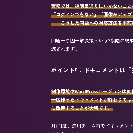
実務では、説明書通りにいかないこと
「ログインできない」「画像がアップ
——こうした問題への対応方法を事前
問題→原因→解決策という3段階の構
減されます。
ポイント5：ドキュメントは「
制作環境やWordPressバージョンは
一度作ったドキュメントが終わりでは
に改善することが大切です。
月に1度、運用チーム内でドキュメン