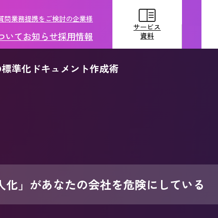
質問
業務提携をご検討の企業様
サービス
ついて
お知らせ
採用情報
資料
の標準化ドキュメント作成術
サービス
資料
人化」があなたの会社を危険にしている