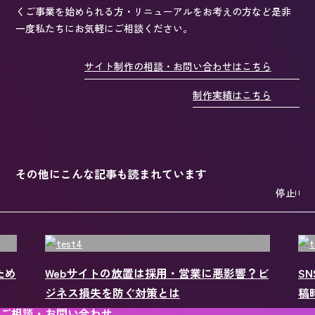
くご事業を始められる方・リニューアルをお考えの方など是非
一度私たちにお気軽にご相談ください。
サイト制作の相談・お問い合わせはこちら
制作実績はこちら
その他にこんな記事も読まれています
停止
？ビ
SNS投稿の最適な時間帯は？成果を高める投
S
稿時間の分析方法を解説
In
ご相談・お問い合わせ