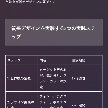
た動きが質感デザインの要です。
質感デザインを実装する3つの実践ステ
ップ
ステップ
内容
目安期間
ターゲット層の心
理、競合分析、ブ
1. 世界観の定義
1～2週間
ランドカラーの決
定
フォント、テクス
2. デザイン要素の
チャー、写真スタ
2～3週間
決定
イル、余白比率の