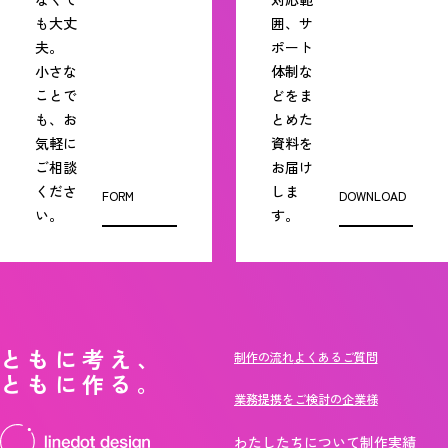
も大丈
囲、サ
夫。
ポート
小さな
体制な
ことで
どをま
も、お
とめた
気軽に
資料を
ご相談
お届け
くださ
しま
FORM
DOWNLOAD
い。
す。
ともに考え、
制作の流れ
よくあるご質問
ともに作る。
業務提携をご検討の企業様
わたしたちについて
制作実績