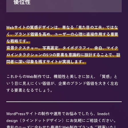
優位性
Webサイトの質感デザインは、単なる「見た目の工夫」ではな
く、ブランド価値を高め、ユーザーの心理に直接作用する重要
な戦略です。
背景テクスチャー、写真選定、タイポグラフィ、余白、マイク
ロインタラクションの5つの要素を意識的に設計することで、訪
問者に深い印象を残すサイトが実現します。
これからのWeb制作では、機能性と美しさに加え、「質感」と
いう目に見えにくい価値が、企業のブランド価値を大きく左右
する要素となるでしょう。
WordPressサイトの制作や運用でお悩みでしたら、linedot
design（ラインドットデザイン）にお気軽にご相談ください。
貴社のニーズに合わせた最適なWeb制作プランをご提案いたし