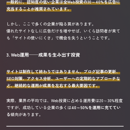
一般的に、認知度の低い企業は全Web投資の30～40%を広告に
充当することが推奨されています。
しかし、ここで多くの企業が陥る罠があります。
優れたサイトなしに広告だけを増やせば、いくら訪問者が来て
も「サイトの使いにくさ」で機会を失うということです。
3. Web運用——成果を生み出す投資
サイトは制作して終わりではありません。ブログ記事の更新、
SEO対策、アクセス分析、ユーザーへの定期的なアプローチな
ど、継続的な運用が成果を左右する最大要因です。
実際、業界の平均では、Web投資に占める運用費は20～30%程度
ですが、成功している企業の多くは
40～50%を運用に充ててい
る
傾向があります。