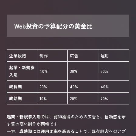
Web投資の予算配分の黄金比
企業段階
制作
広告
運用
起業・新規参
40%
30%
30%
入期
成長期
20%
40%
40%
成熟期
10%
20%
70%
起業・新規参入期
では、認知獲得のための広告と、信頼感を示
す質の高い制作が両輪です。
一方、
成熟期には運用比率を高める
ことで、既存顧客へのアプ