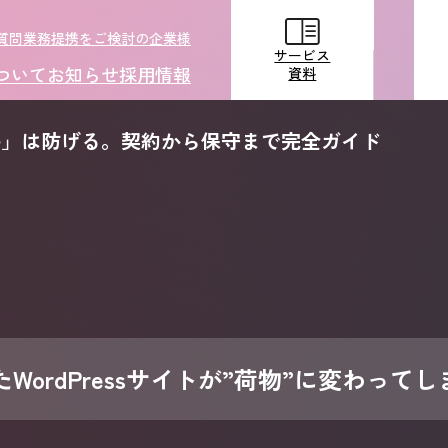
質問
業務提携をご検討の企業様
サービス
ついて
お知らせ
採用情報
資料
ラブル」は防げる。契約から保守まで完全ガイド
サービス
資料
ordPressサイトが”荷物”に変わって