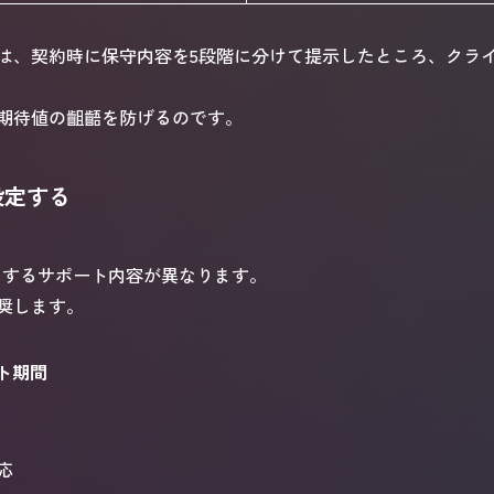
は、契約時に保守内容を5段階に分けて提示したところ、クラ
期待値の齟齬を防げるのです。
設定する
とするサポート内容が異なります。
奨します。
ート期間
応