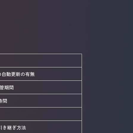
体の自動更新の有無
管期間
時間
引き継ぎ方法