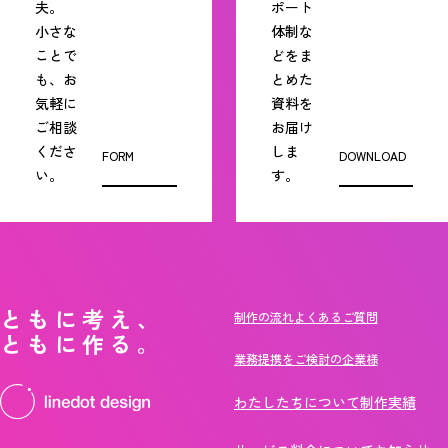
夫。
ポート
小さな
体制な
ことで
どをま
も、お
とめた
気軽に
資料を
ご相談
お届け
くださ
しま
FORM
DOWNLOAD
い。
す。
ともに考え、
制作の流れ
よくあるご質問
ともに作る。
業務提携をご検討の企業様
わたしたちについて
制作実績