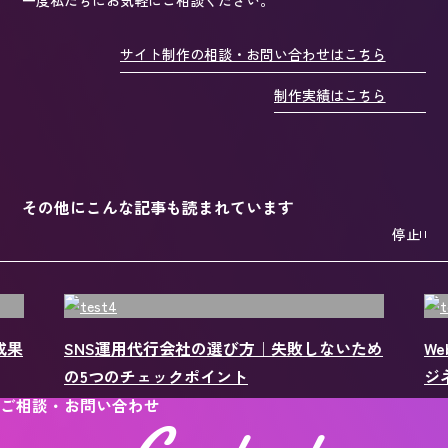
一度私たちにお気軽にご相談ください。
サイト制作の相談・お問い合わせはこちら
制作実績はこちら
その他にこんな記事も読まれています
停止
ため
Webサイトの放置は採用・営業に悪影響？ビ
S
ジネス損失を防ぐ対策とは
稿
ご相談・お問い合わせ