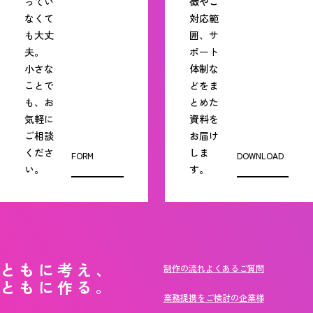
ってい
徴やご
なくて
対応範
も大丈
囲、サ
夫。
ポート
小さな
体制な
ことで
どをま
も、お
とめた
気軽に
資料を
ご相談
お届け
くださ
しま
FORM
DOWNLOAD
い。
す。
ともに考え、
制作の流れ
よくあるご質問
ともに作る。
業務提携をご検討の企業様