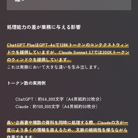
処理能力の差が業務に与える影響
ChatGPT PlusはGPT-4oで128Kトークンのコンテクストウィン
ドウを提供していますが、Claude Sonnet 3.7では200Kトークン
のウィンドウを提供しています。
これは実務において大きな違いを生み出します。
トークン数の実用例
ChatGPT：約64,000文字（A4用紙約32枚分）
Claude：約100,000文字（A4用紙約50枚分）
長い企画書や複数の資料を同時に処理する際、Claudeの方が一
度により多くの情報を扱えるため、文脈の継続性を保ちながら
作業できます。