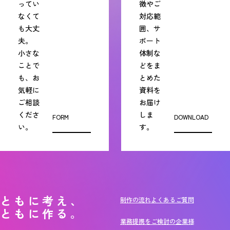
ってい
徴やご
なくて
対応範
も大丈
囲、サ
夫。
ポート
小さな
体制な
ことで
どをま
も、お
とめた
気軽に
資料を
ご相談
お届け
くださ
しま
FORM
DOWNLOAD
い。
す。
ともに考え、
制作の流れ
よくあるご質問
ともに作る。
業務提携をご検討の企業様